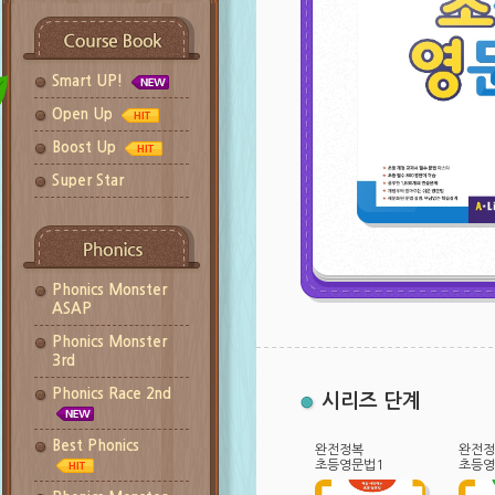
Smart UP!
Open Up
Boost Up
Super Star
Phonics Monster
ASAP
Phonics Monster
3rd
Phonics Race 2nd
시리즈 단계
Best Phonics
완전정복
완전정
초등영문법1
초등영