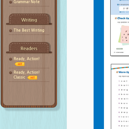
Grammar Note
The Best Writing
Ready, Action!
Ready, Action!
Classic