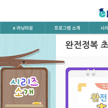
e 러닝타운
프로그램 소개
시리
e러닝타운 소개
온라인 학습 유형
CourseB
완전정복 
학습 시스템
체험하기
Phonics
관리 시스템
Reading
이용 가이드
Speakin
Gramma
Writing
Readers