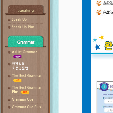
Speak Up
Speak Up Plus
A*List Grammar
완전정복
초등영문법
The Best Grammar
The Best Grammar
Plus
Grammar Cue
Grammar Cue Plus